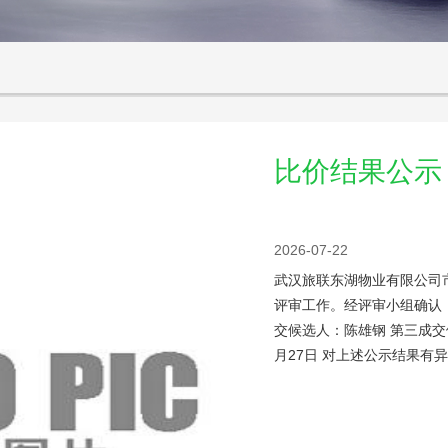
比价结果公示
2026-07-22
武汉旅联东湖物业有限公司市
评审工作。经评审小组确认
交候选人：陈雄钢 第三成交候
月27日 对上述公示结果有异