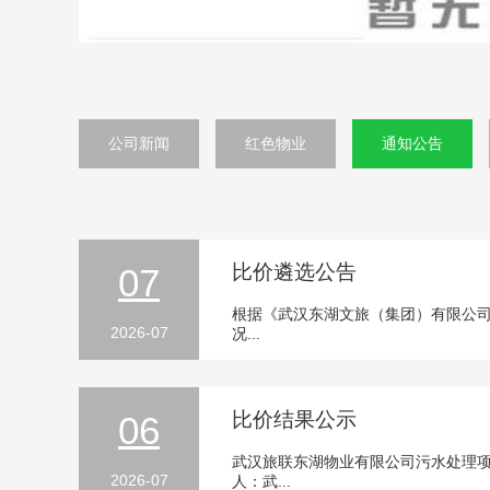
公司新闻
红色物业
通知公告
比价遴选公告
07
根据《武汉东湖文旅（集团）有限公司
2026-07
况...
比价结果公示
06
武汉旅联东湖物业有限公司污水处理项
2026-07
人：武...