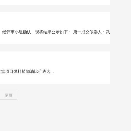
作。经评审小组确认，现将结果公示如下： 第一成交候选人：武
目燃料植物油比价遴选...
尾页