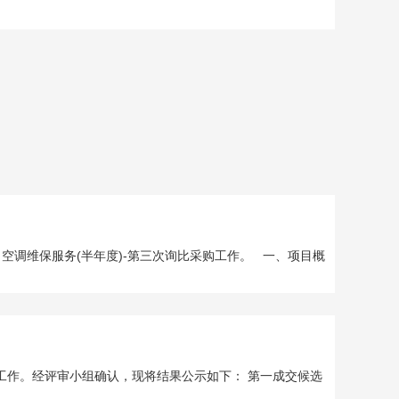
调维保服务(半年度)-第三次询比采购工作。 一、项目概
工作。经评审小组确认，现将结果公示如下： 第一成交候选