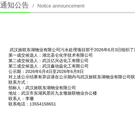
通知公告
/
Notice announcement
武汉旅联东湖物业有限公司污水处理项目部于2026年6月3日组
第一成交候选人
：湖北圣仑化学技术有限公司
第二成交候选人
：武汉亿兴达化工有限公司
第三成交候选人
：武汉鑫动益化工有限公司
公示期
：202
6
年
6
月
4
日至
2026
年
6
月
8
日
对上述公示结果有异议请在公示期内与
武汉旅联东湖物业有限公司
联
联系方式：
招标人：武汉旅联东湖物业有限公司
地址：武汉市东湖风景区九女墩旅联物业办公楼
联系人：李珊
联系电话
：
13554158651