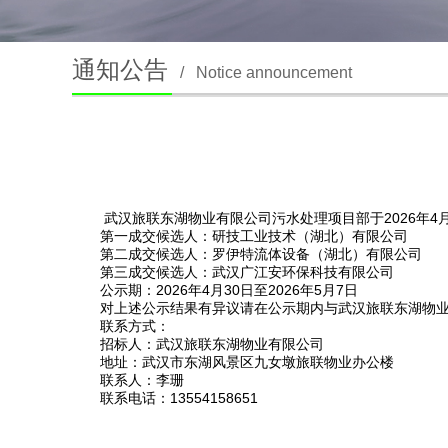
通知公告
/
Notice announcement
武汉旅联东湖物业有限公司污水处理项目部于2026年4
第一成交候选人
：研技工业技术（湖北）有限公司
第二成交候选人
：罗伊特流体设备（湖北）有限公司
第三成交候选人
：武汉广江安环保科技有限公司
公示期
：202
6
年
4
月
30
日至
2026
年
5
月
7
日
对上述公示结果有异议请在公示期内与
武汉旅联东湖物
联系方式：
招标人：武汉旅联东湖物业有限公司
地址：武汉市东湖风景区九女墩旅联物业办公楼
联系人：李珊
联系电话
：
13554158651