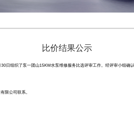
比价结果公示
月30日组织了泵一
团山
15KW
水泵
维修服务比选评审工作。经评审小组确
业有限公司
联系。