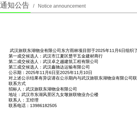
通知公告
/
Notice announcement
武汉旅联东湖物业有限公司东方雨林项目部
于
2025年11月6日
第一成交候选人
：
武汉市江夏区楚平五金建材商行
第二成交候选人
：武汉卓之越建筑工程有限公司
第三成交候选人
：
武汉鑫驰达运输有限公司
公示期
：202
5
年
11
月
6
日至
202
5
年
11
月
10
日
对上述公示结果有异议请在公示期内与
武汉旅联东湖物业有限公司
联
联系方式
招标人：武汉旅联东湖物业有限公司
地址：武汉市东湖风景区九女墩旅联物业办公楼
联系人：王经理
联系电话
：
13986182505