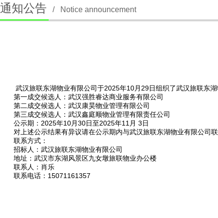
通知公告
/
Notice announcement
武汉旅联东湖物业有限公司于
2025年10月29日组织了武汉旅
第一成交候选人
：武汉强胜睿达商业服务有限公司
第二成交候选人
：武汉康昊物业管理有限公司
第三成交候选人
：武汉鑫庭顺物业管理有限责任公司
公示期
：202
5
年
10
月
30
日至
202
5
年
11
月
3
日
对上述公示结果有异议请在公示期内与
武汉旅联东湖物业有限公司
联
联系方式：
招标人：武汉旅联东湖物业有限公司
地址：武汉市东湖风景区九女墩旅联物业办公楼
联系人：肖乐
联系电话
：
15071161357